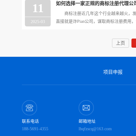
如何选择一家正规的商标注册代理公司
11
常见问题。
商标注册近几年这个行业越来越火，发
直接就是诈Pian公司，谋取商标注册费用
2025-03
言，也让一些真正有代理资格的公司产生
一家真正的商标注册代理机构呢？今天猎
上页
一下如何
项目申报
联系电话
邮箱地址
188-5691-4355
lbqfzscq@163.com