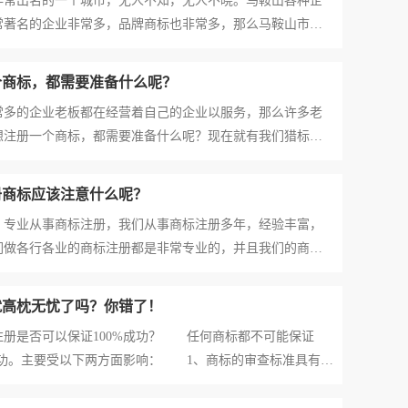
出名的一个城市，无人不知，无人不晓。马鞍山各种企
常著名的企业非常多，品牌商标也非常多，那么马鞍山市商
呢？ 马鞍山市商标注册代理哪家好？选择我们猎标企服
、从商标注册经验角度来看：我公司常年办理商标注册，
个商标，都需要准备什么呢？
的企业老板都在经营着自己的企业以服务，那么许多老
想注册一个商标，都需要准备什么呢？现在就有我们猎标企
一下。 第一：商标的商品或者服务类别及小分类的准确
这个专业的问题，大家可以随时的咨询我们猎标企服公司，
册商标应该注意什么呢？
业从事商标注册，我们从事商标注册多年，经验丰富，
们做各行各业的商标注册都是非常专业的，并且我们的商标
非常高的。今天我们就来看看网站名称注册商标应该注意什
注册首先是要设计一个商标，关于设计商标设计，大家可
就高枕无忧了吗？你错了！
是否可以保证100%成功？ 任何商标都不可能保证
册成功。主要受以下两方面影响： 1、商标的审查标准具有一
到商标审查员知识结构、经历等影响； 2、一个商标从提
到信息有3个月左右的空白期，通称盲查期，如果盲查期内有