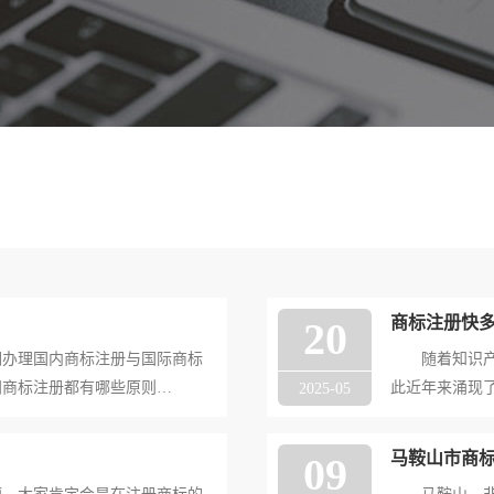
商标注册快多
20
办理国内商标注册与国际商标
随着知识产权
门商标注册都有哪些原则
此近年来涌现
2025-05
要遵循一定的商标注册原则，
短短两年来新添
我们猎标企服为你提供专业问题
度递增，总量
马鞍山市商
09
了