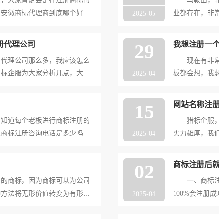
，大家肯定会是在注册商标的
马鞍山，非常
，安徽商标代理商到底哪个好
业都存在，非
2025-05
析一下！ 大家都知道，在进
标代理哪家好
的风险的，那么我们怎么样才能
公司。 第一
册代理公司
我想注册一
29
我公司从事商
代理公司那么多，我应该怎么
现在有非常多
猎标企服为大家分析几点，大家
板都会想，我
2025-04
公司是否正规。查看你所要合
服为大家普及
是否有正规备案信息，如果没有
提供与选择。
网站名称注
15
我们可以给你
知道每个老板进行商标注册的
猎标企服，专
道商标注册咨询电话是多少吗，
实力雄厚，我
2025-04
也是非常专业的商标注册服务公
注册通过率是
我们专业的商标注册服务公
么呢？ 商标
商标注册后
02
以联系我们猎
的商标，因为商标可以为公司
一、商标注册
种方法将无形价值转变为有形的
100%会注
2025-04
商标、国际商标等，而其中港澳
定主观性，受
跟大家说的便是注册香港商标的
交到网上能查