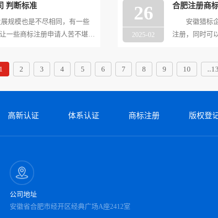
 判断标准
合肥注册商
26
展规模也是不尽相同，有一些
安徽猎标企服
，让一些商标注册申请人苦不堪
注册，同时可
2025-02
了不信任感，那么到底该如何找
注册商标需要
标企服公司的小编就为大家梳理
下！ 1、合
1
2
3
4
5
6
7
8
9
10
..1
人的名义进行
高新认证
体系认证
商标注册
版权登
公司地址
安徽省合肥市经开区经典广场A座2412室