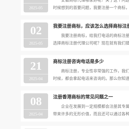
安徽商标代理哪家好呢？关于这个问题
时候想到的首要问题，我要注册一个商标
2025-05
呢？关于这个问题我们详细的来提大家分
行商标注册流程及费用的时候，是有一定
我要注册商标，应该怎么选择商标注
02
够提供自己的商
我要注册商标，给我打电话的商标注册
选择商标注册代理公司呢？现在就有我们
2025-05
可以参考！ 第一点：查看商标注册代理
作的商标注册代理公司是否在国家商标局
商标注册咨询电话是多少
21
查到备案信息
商标注册，专业性非常强的工作，我们
时候，都会拿起电话来咨询的。那么你知
2025-04
关于这个问题，大家可以咨询我们，我们
司我们给你提供专业的商标注册咨询。 
注册香港商标的常见问题之一
08
司，今天我们就
企业在发展到一定规模都会注册其专属
带来许多的无形价值，而且还可以通过各
2025-04
经济价值，同时商标又分国内商标、海外
台商标又隶属于海外商标，今天问明途要